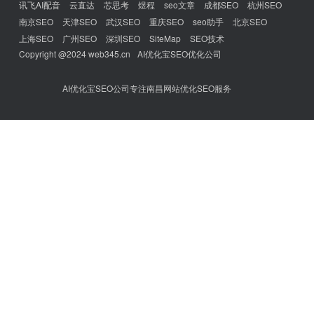
讯飞AI配音
云直达
芯思考
煜程
seo文章
成都SEO
杭州SEO
南京SEO
天津SEO
武汉SEO
重庆SEO
seo助手
北京SEO
上海SEO
广州SEO
深圳SEO
SiteMap
SEO技术
Copyright @2024 web345.cn
AI优化宝SEO优化公司
AI优化宝SEO公司专注南昌网站优化SEO服务